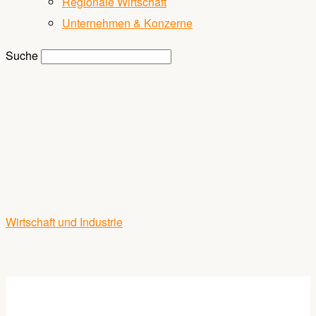
Regionale Wirtschaft
Unternehmen & Konzerne
Suche
Wirtschaft und Industrie
Arbeitsmarkt & Fachkräfte
Arbeitsmarkt & Fachkräfte
Fachkräftegewinnung in der Metallindustrie:
Warum starke Arbeitgebermarken Fachkräfte